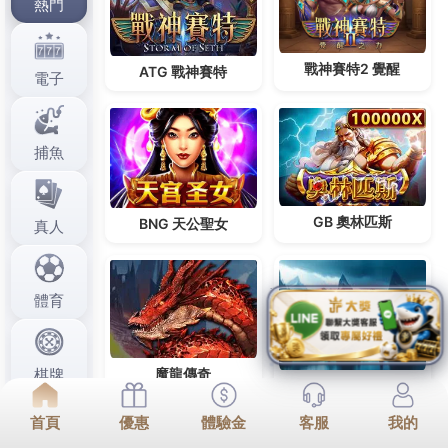
3A娛樂城絕對確保註冊
3A會員登入
的每位玩家個資安全
無虞，堅持使用最高等級機密文件同級演算法(ECC)密鑰
進行加密，比起傳統RSA加密更多一層保障。選擇您喜歡
的號碼，投注方式簡單，無需專業知識，即可參與。致力
於為您提供安全、公平的遊戲環境，讓您盡情享受遊戲的
樂趣。快來參與遊戲，追逐幸運的光芒！
Copyright © 2026 3A娛樂城評價 | Powered by
Astra
WordPress Theme