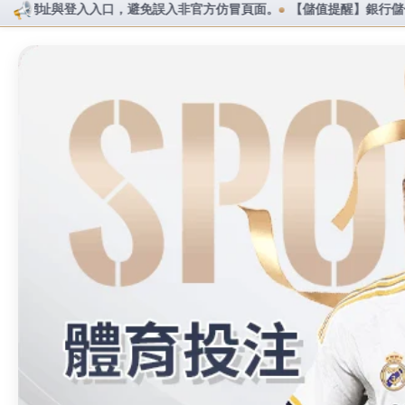
以最快速度出金，身為擁有國際合法營運
審核與發放標準，並配備了充足的資金
的超級大獎，我們都一視同仁，在確認
因此從不在金流上刁難玩家，選擇3a娛
之百專注在遊戲本身的樂趣與策略上，
Post
←
上一篇 文章
navigation