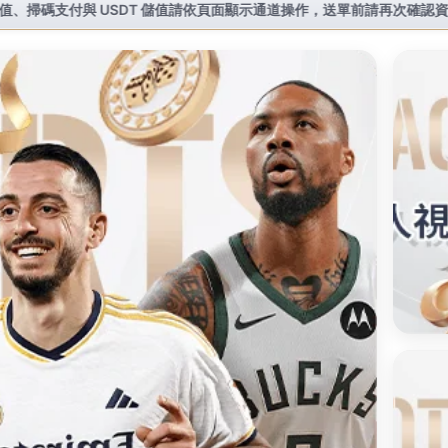
執照的正規平台，3a娛樂城建立了極其嚴格的金流
池，無論會員贏取的是數千元的小獎，還是高達百萬
帳戶安全無誤後迅速出款，我們深知信任得來不易，
樂城，你就是選擇了遠離欺詐、遠離焦慮，能夠百分
給自己一個安心玩、痛快贏的頂級娛樂環境。
下一篇 文章
→