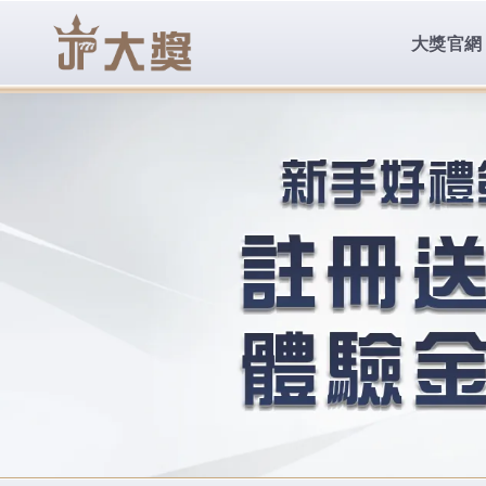
跳
至
Hom
主
要
內
容
徹底告別不出金黑網！
的出款承諾
作者:
apple88
/
2026 年 5 月 22 日
在線上博弈圈子裡，最讓玩家痛恨與害
台
，3a娛樂城
在此向所有玩家鄭重承諾