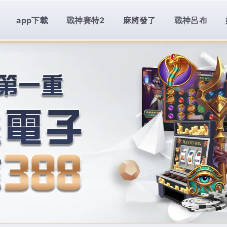
e
Services
About
Reviews
Why Us
3a娛樂城用誠信打造最安全
怕的，莫過於遇到了只收錢卻不肯出金的惡質黑網平
，我們以誠信為本，保證每一筆正當贏得的款項都能