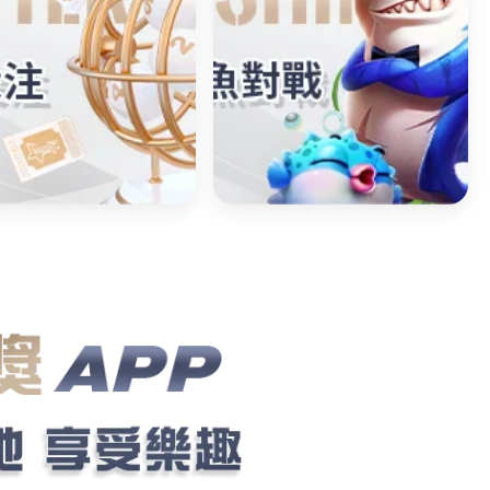
2026 年 8 月
2026 年 7 月
2026 年 6 月
2026 年 5 月
2026 年 4 月
2026 年 3 月
2026 年 2 月
2026 年 1 月
2025 年 12 月
2025 年 11 月
2025 年 10 月