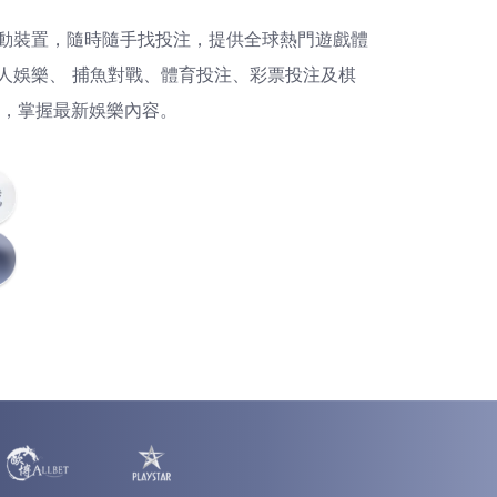
2025 年 9 月
2025 年 8 月
2025 年 7 月
2025 年 6 月
2025 年 5 月
2025 年 4 月
2025 年 3 月
2025 年 2 月
2025 年 1 月
2024 年 12 月
2024 年 11 月