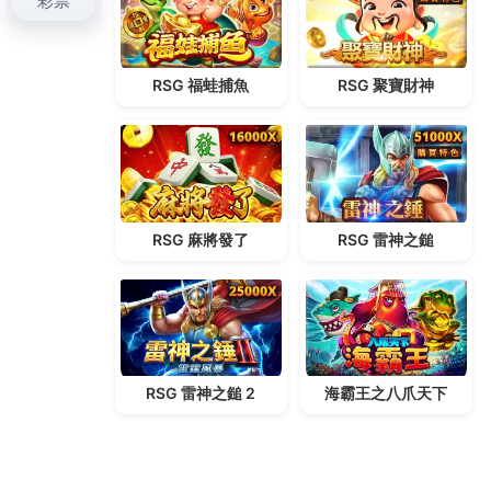
險、
樂
高
健康娛樂引導，3a娛樂城理性投
城
回
讓
注倡導
報
您
3a娛樂城
/
apple88
的
無
娛
需
秉持健康娛樂理念，3a娛樂城積極倡導理性投注，為會
樂
擔
員提供投注限額設置功能，可自主設置每日、每周、每
天
心
月投注上限，
堂
資
金
健
Read More »
安
康
全
娛
問
節日限定活動，3a娛樂城驚喜不
樂
題，
引
間斷
專
導，