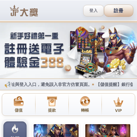
跳
立即註冊
至
Main
主
Menu
要
內
容
2026 年 1 月
3a娛樂城誠摯邀請您體驗零風
險、高回報的娛樂天堂
3a娛樂城
/
apple88
3a娛樂城採用簡潔直觀的界面設計，讓您輕鬆上手操
作。無論您是新手玩家還是資深玩家，都能在平台上輕