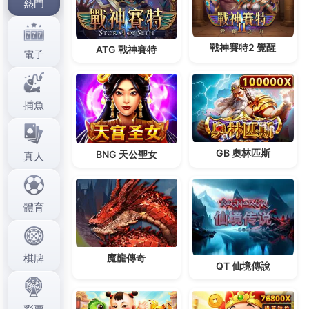
引著玩家，這使得他們擁有更多機會贏得豐富的獎金。
Post
←
上一篇 文章
下一篇 文章
→
navigation
搜尋
搜尋
Recent Posts
3a娛樂城新手村完全攻略！零基礎也能輕鬆上手贏大獎
3a娛樂城社群同好交流天地，分享心得贏取獨家福利！
單一帳戶玩到底，3a娛樂城提供全方位娛樂整合
紅黑之間的對決，3a娛樂城輪盤館讓您心跳加速
3a娛樂城超高賠率獎勵機制，挑戰一秒致富夢想