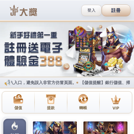
跳
立即註冊
至
Main
主
Menu
要
內
3a娛樂城不僅提供最佳的博彩
容
賠率，還為玩家提供多種獎金
機會
作者:
apple88
/
2023 年 12 月 23 日
3a娛樂城
是一個備受歡迎的線上博彩網站，專注於提供
各種體育博彩選項，包括足球、籃球、網球、棒球等多
種運動，此外，3a娛樂城還提供一系列精彩的線上賭場
遊戲，以滿足不同玩家的需求。然而，最引人注目的特
點之一是，它是以市場上最具競爭力的體育博彩賠率吸