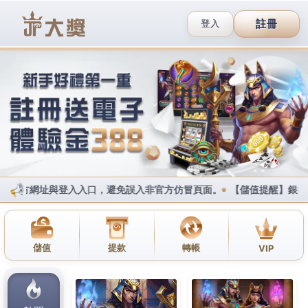
跳
立即註冊
至
Main
主
Menu
要
內
3a娛樂城多種遊戲等你親自來
容
體驗，上線就能體驗快感與刺
激
作者:
apple88
/
2025 年 4 月 3 日
3a娛樂城
擁有數位訓練有素的專業荷官、真實的賭場環
境、穩定的高端設備、專業的技術支持，保障了線上遊
戲的穩定運營，我們的運彩遊獲得菲律賓政府唯一認可
的博彩發牌及監管單位授權，絕對是值得信賴且兼具實
力的娛樂集團，3a娛樂城為您提供體育、彩票、電子遊