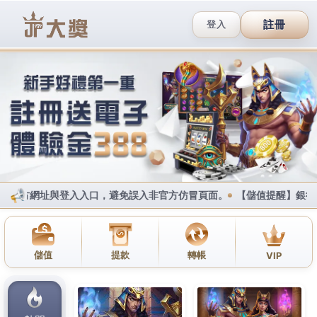
跳
立即註冊
至
Main
主
Menu
要
內
3a娛樂城將成為玩家心中遊戲
容
娛樂的首選平台
作者:
apple88
/
2025 年 4 月 28 日
3a娛樂城
研發之遊戲種類眾多，有體育博彩、真人視
訊、黃金期權、彩球、彩票、電子遊藝、德州撲克等，
同時在線數萬名真實玩家，讓你免花錢到拉斯維加斯、
澳門賭場，在這就有你想玩的所有遊戲類型！玩家們千
萬不要錯過這款遊戲，3a娛樂城將持續提升平台的安全
性和用戶體驗，確保每位玩家都能在我們這裡找到屬於
自己的快樂天地。我們深信，只有不斷創新和改進，才