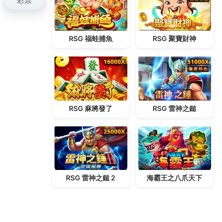
玩出新高度，3a娛樂城精選歐美日熱門電子遊戲打造無
國界娛樂圈
Recent Comments
「
A WordPress Commenter
」於〈
Hello world!
〉發
佈留言
Archives
2026 年 7 月
2026 年 6 月
2026 年 5 月
2026 年 4 月
2026 年 3 月
2026 年 2 月