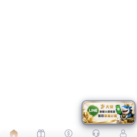
2024 年 4 月
2024 年 3 月
2024 年 2 月
2024 年 1 月
2023 年 12 月
2023 年 11 月
Categories
3a娛樂城
Uncategorized
Copyright © 2026 3A娛樂城評價 | Powered by
Astra
WordPress Theme