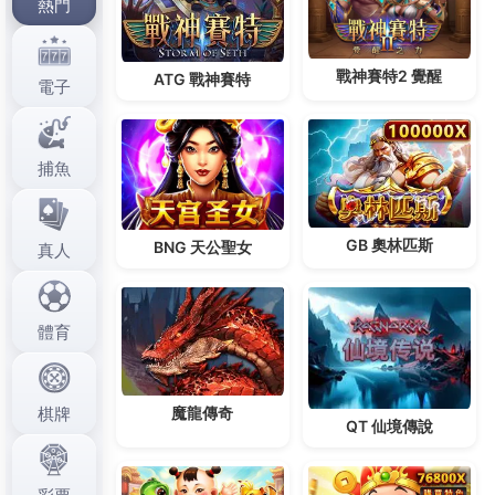
好，無論是輕鬆的樂趣還是刺激的挑戰，都能找到專屬
的熱點。
Post
←
上一篇 文章
下一篇 文章
→
navigation
搜尋
搜尋
Recent Posts
單一帳戶玩到底，3a娛樂城提供全方位娛樂整合
紅黑之間的對決，3a娛樂城輪盤館讓您心跳加速
3a娛樂城超高賠率獎勵機制，挑戰一秒致富夢想