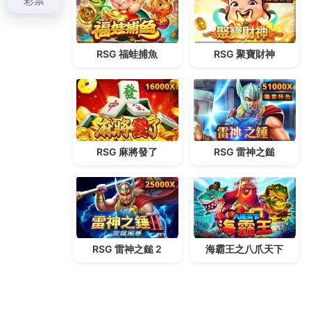
3a娛樂城專屬新手引導教學，輕鬆踏出獲利第一步
玩出新高度，3a娛樂城精選歐美日熱門電子遊戲打造無
國界娛樂圈
Recent Comments
「
A WordPress Commenter
」於〈
Hello world!
〉發
佈留言
Archives
2026 年 7 月
2026 年 6 月
2026 年 5 月
2026 年 4 月