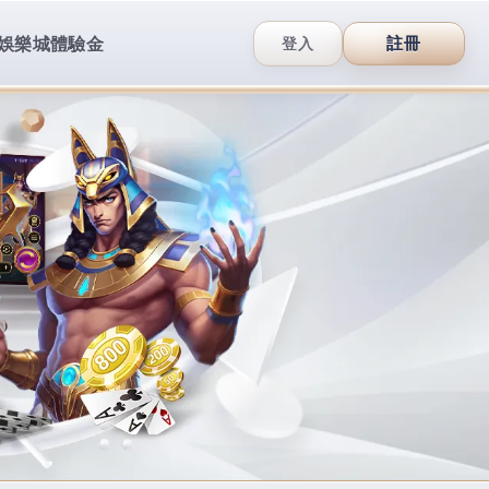
立即註冊
Contact
搜尋
搜
尋
Recent Posts
單一帳戶玩到底，3a娛樂城提供全方
位娛樂整合
紅黑之間的對決，3a娛樂城輪盤館讓