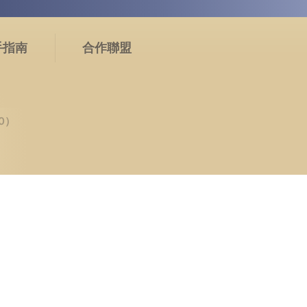
2024 年 9 月
2024 年 8 月
2024 年 7 月
2024 年 6 月
2024 年 5 月
2024 年 4 月
2024 年 3 月
2024 年 2 月
2024 年 1 月
2023 年 12 月
2023 年 11 月