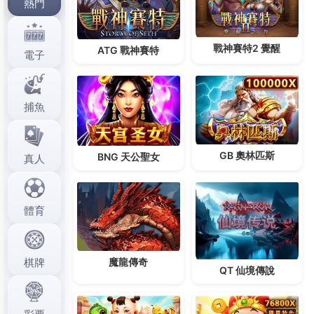
Post
←
上一篇 文章
下一篇 文章
→
navigation
搜尋
搜尋
Recent Posts
3a娛樂城新手村完全攻略！零基礎也能輕鬆上手贏大獎
3a娛樂城社群同好交流天地，分享心得贏取獨家福利！
單一帳戶玩到底，3a娛樂城提供全方位娛樂整合
紅黑之間的對決，3a娛樂城輪盤館讓您心跳加速