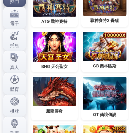
Post
←
上一篇 文章
下一篇 文章
→
navigation
搜尋
搜尋
Recent Posts
3a娛樂城新手村完全攻略！零基礎也能輕鬆上手贏大獎
3a娛樂城社群同好交流天地，分享心得贏取獨家福利！
單一帳戶玩到底，3a娛樂城提供全方位娛樂整合
紅黑之間的對決，3a娛樂城輪盤館讓您心跳加速
3a娛樂城超高賠率獎勵機制，挑戰一秒致富夢想