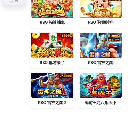
3a娛樂城超高賠率獎勵機制，挑戰一秒致富夢想
Recent Comments
「
A WordPress Commenter
」於〈
Hello world!
〉發
佈留言
Archives
2026 年 8 月
2026 年 7 月
2026 年 6 月
2026 年 5 月
2026 年 4 月
2026 年 3 月