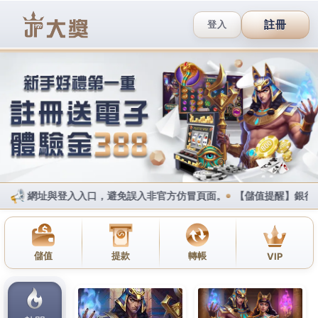
跳
立即註冊
至
Main
主
Menu
要
內
3a娛樂城讓大家能夠輕鬆的遊
容
玩遊戲，擁有最方便的體驗
作者:
apple88
/
2025 年 11 月 15 日
3a娛樂城
是一個充滿樂趣和刺激的地方，可以為你带來
無盡的娱樂體驗，我們的遊戲和設施充滿創意和技術，
秉持著創新、用心的經營理念，致力於最優質的遊戲開
發，3a娛樂城以提供現代人線上休閒娛樂管道為本，持
續投入先進研發技術，開發多款具備娛樂感的遊戲，享
受超值且滿意的線上娛樂體驗。玩家註冊娛樂城的玩家
註冊過程真的很簡單，而且還能享有更多的玩家優惠和