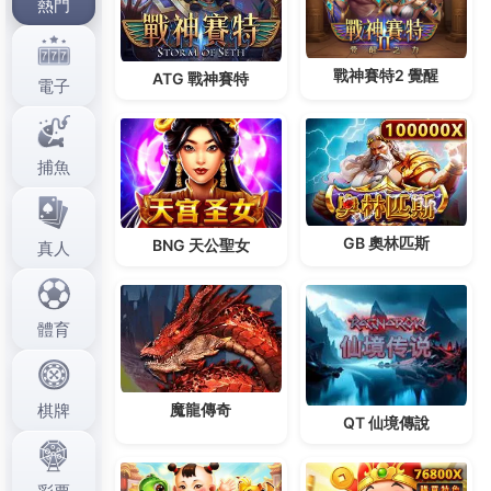
Post
←
上一篇 文章
下一篇 文章
→
navigation
搜尋
搜尋
Recent Posts
單一帳戶玩到底，3a娛樂城提供全方位娛樂整合
紅黑之間的對決，3a娛樂城輪盤館讓您心跳加速
3a娛樂城超高賠率獎勵機制，挑戰一秒致富夢想
3a娛樂城專屬新手引導教學，輕鬆踏出獲利第一步
玩出新高度，3a娛樂城精選歐美日熱門電子遊戲打造無
國界娛樂圈