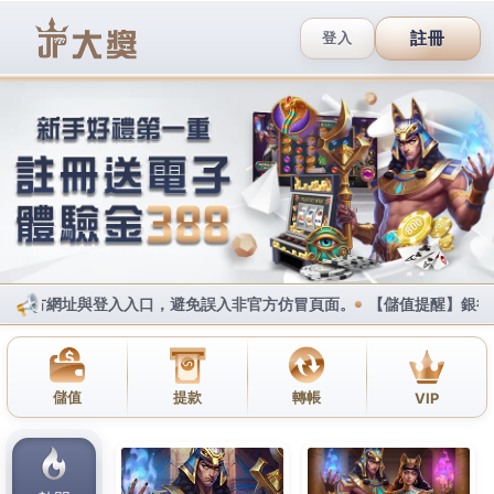
跳
立即註冊
至
Main
主
Menu
要
內
3a娛樂城電競迷的狂歡派對，
容
為你支持的戰隊瘋狂打Call
作者:
apple88
/
2026 年 6 月 29 日
電競不只是年輕人的娛樂，更是一場充滿財富機會的新
興博弈戰場！
3a娛樂城
緊跟時代潮流，推出了最專業的
電競投注平台，無論是英雄聯盟（LOL）、絕對武力
（CS:GO）、王者榮耀還是DOTA2，全球各大職業聯
賽、季後賽與世界賽，我們通通都有開盤，提供最即時
的賽事直播畫面、精準的數據分析，以及極具吸引力的
超高賠率，讓你可以一邊為喜愛的電競戰隊吶喊助威，