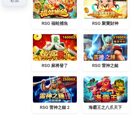
紅黑之間的對決，3a娛樂城輪盤館讓您心跳加速
3a娛樂城超高賠率獎勵機制，挑戰一秒致富夢想
Recent Comments
「
A WordPress Commenter
」於〈
Hello world!
〉發
佈留言
Archives
2026 年 8 月
2026 年 7 月
2026 年 6 月
2026 年 5 月
2026 年 4 月