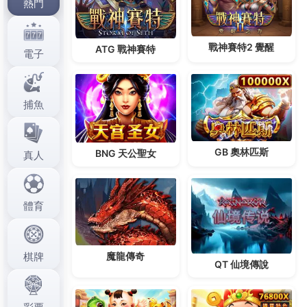
一邊在投注中贏取豐厚回報，我們平台出金安全、提款
神速，深受廣大電競玩家喜愛，快來3a娛樂城，把你的
電競信仰轉化為真實的財富吧！
Post
←
上一篇 文章
下一篇 文章
→
navigation
搜尋
搜尋
Recent Posts
3a娛樂城新手村完全攻略！零基礎也能輕鬆上手贏大獎
3a娛樂城社群同好交流天地，分享心得贏取獨家福利！
單一帳戶玩到底，3a娛樂城提供全方位娛樂整合